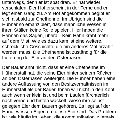
unterwegs, denn er ist spät dran. Er hat wieder
verschlafen. Der Hof erscheint in der Ferne und er
legt einen Gang zu. Am Hof angekommen begibt er
sich alsbald zur Chefhenne. Im Übrigen sind die
Hühner so emanzipiert, dass männliche Wesen in
ihren Ställen keine Rolle spielen. Hier haben die
Hennen das Sagen, überall. Kein Hahn kräht mehr
auf dem Mist. Wie es dazu kam ist eine weitere,
schreckliche Geschichte, die ein anderes Mal erzählt
werden muss. Die Chefhenne ist zuständig für die
Lieferung der Eier an den Osterhasen.
Der Bauer ahnt nicht, dass er eine Chefhenne im
Hühnerstall hat, die seine Eier hinter seinem Rücken
an den Osterhasen weitergibt. Die Hühner haben eine
andere Auffassung von den Besitzverhältnissen im
Hühnerstall als der Bauer. Ihnen will nicht in den Kopf,
auch wenn er klein ist und beim Laufen fürchterlich
nach vorne und hinten wackelt, wieso ihre selbst
gelegten Eier dem Bauern gehören. Es liegt auf der
Hand, wessen Eigentum diese Eier sind. Das Problem
ist, wie häufig im Leben, die Kommunikation. Niemals