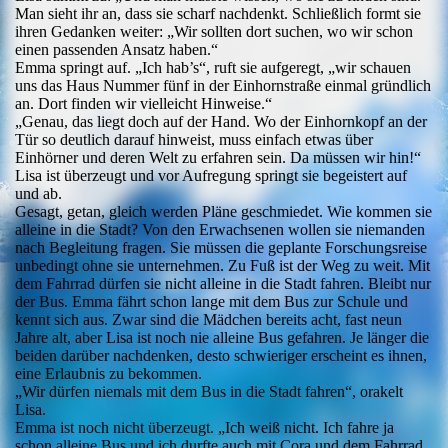
Man sieht ihr an, dass sie scharf nachdenkt. Schließlich formt sie
ihren Gedanken weiter: „Wir sollten dort suchen, wo wir schon
einen passenden Ansatz haben.“
Emma springt auf. „Ich hab’s“, ruft sie aufgeregt, „wir schauen
uns das Haus Nummer fünf in der Einhornstraße einmal gründlich
an. Dort finden wir vielleicht Hinweise.“
„Genau, das liegt doch auf der Hand. Wo der Einhornkopf an der
Tür so deutlich darauf hinweist, muss einfach etwas über
Einhörner und deren Welt zu erfahren sein. Da müssen wir hin!“
Lisa ist überzeugt und vor Aufregung springt sie begeistert auf
und ab.
Gesagt, getan, gleich werden Pläne geschmiedet. Wie kommen sie
alleine in die Stadt? Von den Erwachsenen wollen sie niemanden
nach Begleitung fragen. Sie müssen die geplante Forschungsreise
unbedingt ohne sie unternehmen. Zu Fuß ist der Weg zu weit. Mit
dem Fahrrad dürfen sie nicht alleine in die Stadt fahren. Bleibt nur
der Bus. Emma fährt schon lange mit dem Bus zur Schule und
kennt sich aus. Zwar sind die Mädchen bereits acht, fast neun
Jahre alt, aber Lisa ist noch nie alleine Bus gefahren. Je länger die
beiden darüber nachdenken, desto schwieriger erscheint es ihnen,
eine Erlaubnis zu bekommen.
„Wir dürfen niemals mit dem Bus in die Stadt fahren“, orakelt
Lisa.
Emma ist noch nicht überzeugt. „Ich weiß nicht. Ich fahre ja
schon alleine Bus und ich durfte auch mit Cora und dem Fahrrad