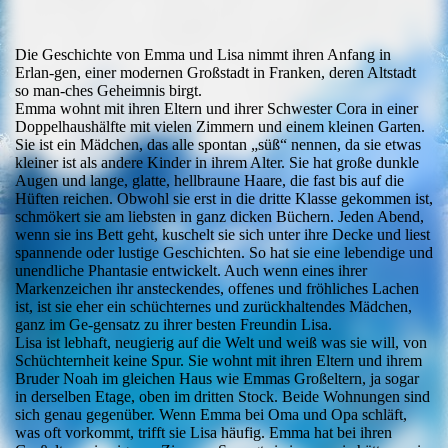
Die Geschichte von Emma und Lisa nimmt ihren Anfang in
Erlan-gen, einer modernen Großstadt in Franken, deren Altstadt
so man-ches Geheimnis birgt.
Emma wohnt mit ihren Eltern und ihrer Schwester Cora in einer
Doppelhaushälfte mit vielen Zimmern und einem kleinen Garten.
Sie ist ein Mädchen, das alle spontan „süß“ nennen, da sie etwas
kleiner ist als andere Kinder in ihrem Alter. Sie hat große dunkle
Augen und lange, glatte, hellbraune Haare, die fast bis auf die
Hüften reichen. Obwohl sie erst in die dritte Klasse gekommen ist,
schmökert sie am liebsten in ganz dicken Büchern. Jeden Abend,
wenn sie ins Bett geht, kuschelt sie sich unter ihre Decke und liest
spannende oder lustige Geschichten. So hat sie eine lebendige und
unendliche Phantasie entwickelt. Auch wenn eines ihrer
Markenzeichen ihr ansteckendes, offenes und fröhliches Lachen
ist, ist sie eher ein schüchternes und zurückhaltendes Mädchen,
ganz im Ge-gensatz zu ihrer besten Freundin Lisa.
Lisa ist lebhaft, neugierig auf die Welt und weiß was sie will, von
Schüchternheit keine Spur. Sie wohnt mit ihren Eltern und ihrem
Bruder Noah im gleichen Haus wie Emmas Großeltern, ja sogar
in derselben Etage, oben im dritten Stock. Beide Wohnungen sind
sich genau gegenüber. Wenn Emma bei Oma und Opa schläft,
was oft vorkommt, trifft sie Lisa häufig. Emma hat bei ihren