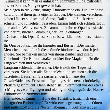
„Zumindest kann man es anfassen“, schmunzelt Opa, zufrieden
dass er Emmas Neugier geweckt hat.
Sie biegen in die kleine, ruhige Einhornstraße ein. Die Straße ist
kurz und hat ihren ganz eigenen Zauber. Die kleinen, verschrum-
pelten Häuser sind schmal. Simse, Balken und Stuck zieren die
schiefen und runzeligen Fassaden. Emma fühlt sich schlagartig in
eine andere Welt versetzt. Zusammen mit ihrem Opa lässt sie sich
von der mystischen Stimmung der Straße einfangen.
„Du hast recht, Opa. Diese Straße ist wirklich besonders“, staunt
sie.
Ihr Opa beugt sich zu ihr hinunter und flüstert: „Die meisten
Menschen hasten durch diese Straße hindurch, wie durch jede
andere. Sie bemerken nichts von ihrem Zauber und ihrem
Geheimnis. Die Einhornstraße entfaltet ihre Magie nur für die
Eingeweihten und Sensiblen.“
Langsam schlendern sie weiter. Die Hektik des Tages ist
vergessen. Sie haben alle Zeit der Welt und schauen sich die
hutzeligen Häuser an. Sie passieren den Eingang des
Gewürzlädchens. Er ist mit hellgrün gestrichenen, schnörkeligen,
Pfeilern geschmückt. Dann stehen sie unvermittelt vor der etwas
schäbigen, zweiflügeligen und niedrigen Eingangstür des Hauses
Einhornstraße Nummer fünf.
Hier entdeckt Emma, in Höhe des Türgriffs, tatsächlich einen
faustgroßen Einhornkopf. Er wirkt etwas gedrungen, die Ohren
sind mittelgroß und die Nüstern ebenmäßig. Auffällig ist das