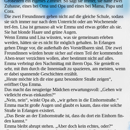
Großeltern ein eigenes Zimmer. So sagt sie immer, sie hätte zwei
Zuhause, eines bei Oma und Opa und eines bei Mama, Papa und
Cora.
Die zwei Freundinnen gehen nicht auf die gleiche Schule, sodass
sie sich immer nur nach dem Unterricht oder am Wochenende
tref-fen. Lisa ist genauso alt wie Emma und etwas größer als sie.
Sie hat blonde Haare und grüne Augen.
Wenn Emma und Lisa wüssten, was sie gemeinsam erleben
werden, hätten sie es nicht für möglich gehalten. In Erlangen
gehen Dinge vor, die außerhalb des Vorstellbaren sind. Die zwei
Freundinnen würden heute sicher auf einen Teil der kommenden
Aben-teuer verzichten wollen, aber bestimmt nicht auf alles.
Emma verbringt den Nachmittag mit ihrem Opa. Sie genießt es
sehr, mit ihm durch die Innenstadt zu spazieren, am meisten, wenn
er dabei spannende Geschichten erzählt.
„Heute möchte ich dir eine ganz besondere Straße zeigen“,
eröffnet Opa Emma.
Das macht das neugierige Mädchen erwartungsvoll: „Gehen wir
vielleicht etwas einkaufen?“
„Nein, nein“, winkt Opa ab, „wir gehen in die Einhornstraße.“
Emma macht große Augen und glaubt es kaum, dass eine solche
Straße in Erlangen existiert.
„Das Beste an der Einhornstraße ist, dass du dort ein Einhorn fin-
den kannst.“
Emma bleibt abrupt stehen. „Aber doch kein echtes, oder?“