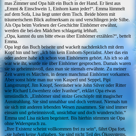
mas Zimmer und Opa hält ein Buch in der Hand. Er liest aus
„Emmi & Einschwein 1, Einhorn kann jeder!“. Emma lümmelt
auf dem Sofa, Lisa liegt unter dem Tisch. Beide hören mit
träumerischem Blick aufmerksam zu und verschlingen jede Silbe.
Als Opa beim Vorlesen der Geschichte Einhörner erwähnt,
werden die bei-den Mädchen schlagartig lebhaft.
„Opa, kannst du uns bitte etwas über Einhörner erzählen?“, bettelt
Emma.
Opa legt das Buch beiseite und wackelt nachdenklich mit dem
Kopf hin und her: „Ich bin kein Einhorn-Spezialist. Aber das ein
oder andere habe ich schon von Einhörnern gehört. Als ich so alt
war wie ihr, wurde nie über Einhörner gesprochen. Damals waren
sie so geheimnisvoll, dass man sie niemals erwähnte. Zu meiner
Zeit waren es Märchen, in denen manchmal Einhörner vorkamen.
Aber sonst hörte man nur von Kasperl und Seppel, Pipi
Langstrumpf, Jim Knopf, Seeräuber wie John Silver oder Ritter
wie Richard Löwenherz oder Ivanhoe“, erklärt Opa etwas
umständlich. „Einhörner sind stolze Geschöpfe mit magischer
Ausstrahlung. Sie sind unnahbar und doch vertraut. Niemals tun
sie sich mit anderen lebenden Wesen zusammen. Sie sind immer
einsam und geheimnisvoll, unsichtbar und doch wunderschön.“
Emma und Lisa nicken begeistert. Bis hierhin stimmen sie Opa
ohne Widerspruch zu.
„Ihre Existenz scheint vollkommen frei zu sein“, fährt Opa fort,
„sie haben keine Aufgaben. Sie sind nicht Teil des Ökosystems,