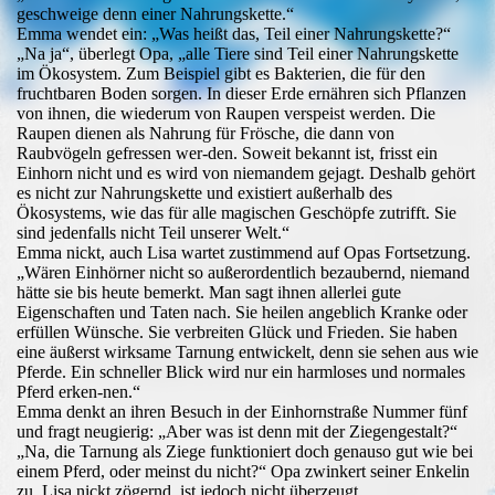
geschweige denn einer Nahrungskette.“
Emma wendet ein: „Was heißt das, Teil einer Nahrungskette?“
„Na ja“, überlegt Opa, „alle Tiere sind Teil einer Nahrungskette
im Ökosystem. Zum Beispiel gibt es Bakterien, die für den
fruchtbaren Boden sorgen. In dieser Erde ernähren sich Pflanzen
von ihnen, die wiederum von Raupen verspeist werden. Die
Raupen dienen als Nahrung für Frösche, die dann von
Raubvögeln gefressen wer-den. Soweit bekannt ist, frisst ein
Einhorn nicht und es wird von niemandem gejagt. Deshalb gehört
es nicht zur Nahrungskette und existiert außerhalb des
Ökosystems, wie das für alle magischen Geschöpfe zutrifft. Sie
sind jedenfalls nicht Teil unserer Welt.“
Emma nickt, auch Lisa wartet zustimmend auf Opas Fortsetzung.
„Wären Einhörner nicht so außerordentlich bezaubernd, niemand
hätte sie bis heute bemerkt. Man sagt ihnen allerlei gute
Eigenschaften und Taten nach. Sie heilen angeblich Kranke oder
erfüllen Wünsche. Sie verbreiten Glück und Frieden. Sie haben
eine äußerst wirksame Tarnung entwickelt, denn sie sehen aus wie
Pferde. Ein schneller Blick wird nur ein harmloses und normales
Pferd erken-nen.“
Emma denkt an ihren Besuch in der Einhornstraße Nummer fünf
und fragt neugierig: „Aber was ist denn mit der Ziegengestalt?“
„Na, die Tarnung als Ziege funktioniert doch genauso gut wie bei
einem Pferd, oder meinst du nicht?“ Opa zwinkert seiner Enkelin
zu. Lisa nickt zögernd, ist jedoch nicht überzeugt.