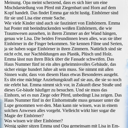
Meinung. Opa meint scherzend, dass es sich hier um eine
Mischdarstellung von Pferd mit Ziegenbart und Horn auf dem
Kopf handelt. Das findet Emma gar nicht lustig. Einhörner sind
für sie und Lisa eine ernste Sache.
Wie viele Kinder sind auch sie fasziniert von Einhörnern. Emma
hat Poster mit beeindruckenden weißen Einhörnern, die wie
Traumwesen aussehen, in ihrem Zimmer an der Wand hängen,
genau wie Lisa. Die beiden Freundinnen lesen alles, was sie über
Einhörner in die Finger bekommen. Sie kennen Filme und Serien,
ja sie haben sogar Einhörner in ihren Zimmern. Natürlich sind sie
nicht echt, nur Nachbildungen aus Plastik, Plüsch und Holz.
Emma lässt nun ihren Blick über die Fassade schweifen. Das
Haus Nummer fünf ist ein altes geheimnisvolles Gebäude, das
sicher einige hundert Jahre alt sein muss. Sie nimmt mit allen
Sinnen wahr, dass von diesem Haus etwas Besonderes ausgeht.
Es übt eine mächtige Anziehungskraft auf sie aus, die sie so noch
nie erlebt hat. Emma nimmt sich vor, in Zukunft diese Straße und
dieses Ge-bäude häufiger zu besuchen. Und sie muss das
Einhorn, sei es nun Ziege oder Pferd, unbedingt Lisa zeigen. Das
Haus Nummer fünf in der Einhornstraße muss genauer unter die
Lupe genommen wer-den. Man kann nie wissen, was in einem
solchen Anwesen alles vorgeht. Vielleicht wirkt hier sogar die
Magie der Einhörner?
Was wissen wir über Einhörner?
Wenig später sitzen Emma und Opa gemeinsam mit Lisa in Em-