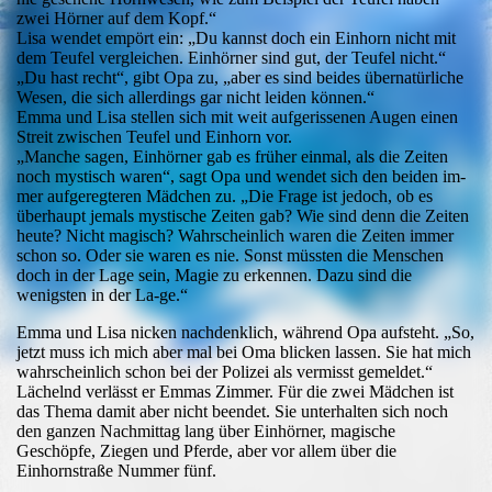
zwei Hörner auf dem Kopf.“
Lisa wendet empört ein: „Du kannst doch ein Einhorn nicht mit
dem Teufel vergleichen. Einhörner sind gut, der Teufel nicht.“
„Du hast recht“, gibt Opa zu, „aber es sind beides übernatürliche
Wesen, die sich allerdings gar nicht leiden können.“
Emma und Lisa stellen sich mit weit aufgerissenen Augen einen
Streit zwischen Teufel und Einhorn vor.
„Manche sagen, Einhörner gab es früher einmal, als die Zeiten
noch mystisch waren“, sagt Opa und wendet sich den beiden im-
mer aufgeregteren Mädchen zu. „Die Frage ist jedoch, ob es
überhaupt jemals mystische Zeiten gab? Wie sind denn die Zeiten
heute? Nicht magisch? Wahrscheinlich waren die Zeiten immer
schon so. Oder sie waren es nie. Sonst müssten die Menschen
doch in der Lage sein, Magie zu erkennen. Dazu sind die
wenigsten in der La-ge.“
Emma und Lisa nicken nachdenklich, während Opa aufsteht. „So,
jetzt muss ich mich aber mal bei Oma blicken lassen. Sie hat mich
wahrscheinlich schon bei der Polizei als vermisst gemeldet.“
Lächelnd verlässt er Emmas Zimmer. Für die zwei Mädchen ist
das Thema damit aber nicht beendet. Sie unterhalten sich noch
den ganzen Nachmittag lang über Einhörner, magische
Geschöpfe, Ziegen und Pferde, aber vor allem über die
Einhornstraße Nummer fünf.