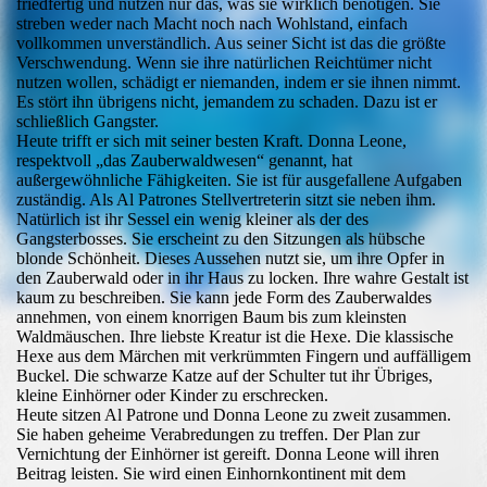
friedfertig und nutzen nur das, was sie wirklich benötigen. Sie
streben weder nach Macht noch nach Wohlstand, einfach
vollkommen unverständlich. Aus seiner Sicht ist das die größte
Verschwendung. Wenn sie ihre natürlichen Reichtümer nicht
nutzen wollen, schädigt er niemanden, indem er sie ihnen nimmt.
Es stört ihn übrigens nicht, jemandem zu schaden. Dazu ist er
schließlich Gangster.
Heute trifft er sich mit seiner besten Kraft. Donna Leone,
respektvoll „das Zauberwaldwesen“ genannt, hat
außergewöhnliche Fähigkeiten. Sie ist für ausgefallene Aufgaben
zuständig. Als Al Patrones Stellvertreterin sitzt sie neben ihm.
Natürlich ist ihr Sessel ein wenig kleiner als der des
Gangsterbosses. Sie erscheint zu den Sitzungen als hübsche
blonde Schönheit. Dieses Aussehen nutzt sie, um ihre Opfer in
den Zauberwald oder in ihr Haus zu locken. Ihre wahre Gestalt ist
kaum zu beschreiben. Sie kann jede Form des Zauberwaldes
annehmen, von einem knorrigen Baum bis zum kleinsten
Waldmäuschen. Ihre liebste Kreatur ist die Hexe. Die klassische
Hexe aus dem Märchen mit verkrümmten Fingern und auffälligem
Buckel. Die schwarze Katze auf der Schulter tut ihr Übriges,
kleine Einhörner oder Kinder zu erschrecken.
Heute sitzen Al Patrone und Donna Leone zu zweit zusammen.
Sie haben geheime Verabredungen zu treffen. Der Plan zur
Vernichtung der Einhörner ist gereift. Donna Leone will ihren
Beitrag leisten. Sie wird einen Einhornkontinent mit dem