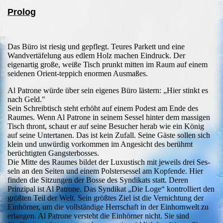
Prolog
Das Büro ist riesig und gepflegt. Teures Parkett und eine
Wandvertäfelung aus edlem Holz machen Eindruck. Der
eigenartig große, weiße Tisch prunkt mitten im Raum auf einem
seidenen Orient-teppich enormen Ausmaßes.
Al Patrone würde über sein eigenes Büro lästern: „Hier stinkt es
nach Geld."
Sein Schreibtisch steht erhöht auf einem Podest am Ende des
Raumes. Wenn Al Patrone in seinem Sessel hinter dem massigen
Tisch thront, schaut er auf seine Besucher herab wie ein König
auf seine Untertanen. Das ist kein Zufall. Seine Gäste sollen sich
klein und unwürdig vorkommen im Angesicht des berühmt
berüchtigten Gangsterbosses.
Die Mitte des Raumes bildet der Luxustisch mit jeweils drei Ses-
seln an den Seiten und einem Polstersessel am Kopfende. Hier
finden die Sitzungen der Bosse des Syndikats statt. Deren
Prinzipal ist Al Patrone. Das Syndikat „Die Loge“ kontrolliert den
größten Teil der Welt. Sein größtes Ziel ist die Vernichtung der
Einhörner, um die vollständige Herrschaft in der Einhornwelt zu
erlangen. Al Patrone versteht die Einhörner nicht. Sie sind