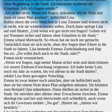
ohne Begleitung in die Stadt. Ich bekomme bestimmt die
Erlaubnis, falls ich fragen würde.“
„Ich sicher nicht. Wenn wir fragen, bekomme ich ein Nein und
dann ist unser Plan geplatzt“, befürchtet Lisa.
Ratlos sitzen die zwei Mädchen in Lisas Zimmer und wissen nicht
so recht, wie sie weiterkommen sollen. Doch dann springt Lisa
auf und flüstert: „Und wenn wir gar nicht erst fragen? Gehen wir
auf Nummer sicher und fahren ohne Erlaubnis in die Stadt.“
Emma schaut überrascht. So etwas hat sie noch nie gemacht.
Tatsächlich traut sie sich nicht, ohne den Segen ihrer Eltern in die
Stadt zu fahren. Lisa bemerkt Emmas Zurückhaltung und fügt
hin-zu: „Du willst doch auch in die Stadt, oder?“
Emma nickt verunsichert.
„Wenn wir fragen, sagt meine Mama sicher nein und dann können
wir unsere Einhorn-Forschung vergessen. Ich habe keine Lust,
noch ein Jahr zu warten, bis wir alleine in die Stadt dürfen“,
erklärt Lisa ihren gewagten Vorschlag.
Emma ist zwar immer noch unsicher, aber sie befürchtet auch,
dass sie bei einem Nein ihren Plan aufgeben müssten. Sie könnten
zum Beispiel Opa mitnehmen. Dann dürften sie sicher in die
Stadt. Sie möchten aber alleine ohne Erwachsene forschen. Emma
überlegt hin und her und überwindet sich schließlich, auch wenn
sich ihr Gewissen meldet: „Na gut“, flüstert sie, „fahren wir
heimlich.“
Lisa lacht und ist zufrieden mit der gemeinsamen Entscheidung.