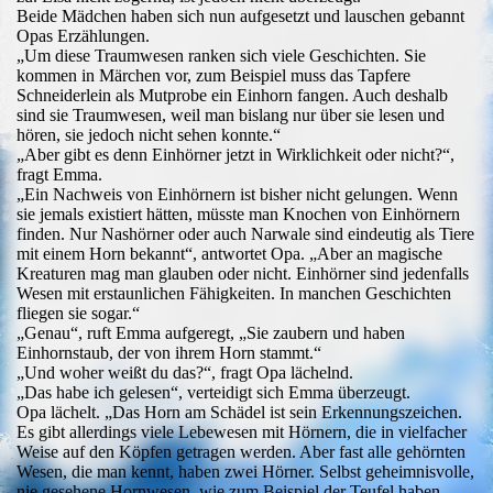
Beide Mädchen haben sich nun aufgesetzt und lauschen gebannt
Opas Erzählungen.
„Um diese Traumwesen ranken sich viele Geschichten. Sie
kommen in Märchen vor, zum Beispiel muss das Tapfere
Schneiderlein als Mutprobe ein Einhorn fangen. Auch deshalb
sind sie Traumwesen, weil man bislang nur über sie lesen und
hören, sie jedoch nicht sehen konnte.“
„Aber gibt es denn Einhörner jetzt in Wirklichkeit oder nicht?“,
fragt Emma.
„Ein Nachweis von Einhörnern ist bisher nicht gelungen. Wenn
sie jemals existiert hätten, müsste man Knochen von Einhörnern
finden. Nur Nashörner oder auch Narwale sind eindeutig als Tiere
mit einem Horn bekannt“, antwortet Opa. „Aber an magische
Kreaturen mag man glauben oder nicht. Einhörner sind jedenfalls
Wesen mit erstaunlichen Fähigkeiten. In manchen Geschichten
fliegen sie sogar.“
„Genau“, ruft Emma aufgeregt, „Sie zaubern und haben
Einhornstaub, der von ihrem Horn stammt.“
„Und woher weißt du das?“, fragt Opa lächelnd.
„Das habe ich gelesen“, verteidigt sich Emma überzeugt.
Opa lächelt. „Das Horn am Schädel ist sein Erkennungszeichen.
Es gibt allerdings viele Lebewesen mit Hörnern, die in vielfacher
Weise auf den Köpfen getragen werden. Aber fast alle gehörnten
Wesen, die man kennt, haben zwei Hörner. Selbst geheimnisvolle,
nie gesehene Hornwesen, wie zum Beispiel der Teufel haben