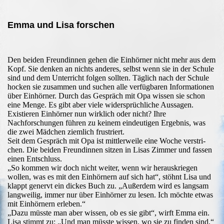
Emma und Lisa forschen
Den beiden Freundinnen gehen die Einhörner nicht mehr aus dem
Kopf. Sie denken an nichts anderes, selbst wenn sie in der Schule
sind und dem Unterricht folgen sollten. Täglich nach der Schule
hocken sie zusammen und suchen alle verfügbaren Informationen
über Einhörner. Durch das Gespräch mit Opa wissen sie schon
eine Menge. Es gibt aber viele widersprüchliche Aussagen.
Existieren Einhörner nun wirklich oder nicht? Ihre
Nachforschungen führen zu keinem eindeutigen Ergebnis, was
die zwei Mädchen ziemlich frustriert.
Seit dem Gespräch mit Opa ist mittlerweile eine Woche verstri-
chen. Die beiden Freundinnen sitzen in Lisas Zimmer und fassen
einen Entschluss.
„So kommen wir doch nicht weiter, wenn wir herauskriegen
wollen, was es mit den Einhörnern auf sich hat“, stöhnt Lisa und
klappt genervt ein dickes Buch zu. „Außerdem wird es langsam
langweilig, immer nur über Einhörner zu lesen. Ich möchte etwas
mit Einhörnern erleben.“
„Dazu müsste man aber wissen, ob es sie gibt“, wirft Emma ein.
Lisa stimmt zu: „Und man müsste wissen, wo sie zu finden sind.“