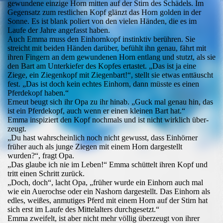
gewundene einzige Horn mitten auf der Stirn des Schädels. Im
Gegensatz zum restlichen Kopf glänzt das Horn golden in der
Sonne. Es ist blank poliert von den vielen Händen, die es im
Laufe der Jahre angefasst haben.
Auch Emma muss den Einhornkopf instinktiv berühren. Sie
streicht mit beiden Händen darüber, befühlt ihn genau, fährt mit
ihren Fingern an dem gewundenen Horn entlang und stutzt, als sie
den Bart am Unterkiefer des Kopfes ertastet. „Das ist ja eine
Ziege, ein Ziegenkopf mit Ziegenbart!“, stellt sie etwas enttäuscht
fest. „Das ist doch kein echtes Einhorn, dann müsste es einen
Pferdekopf haben.“
Erneut beugt sich ihr Opa zu ihr hinab. „Guck mal genau hin, das
ist ein Pferdekopf, auch wenn er einen kleinen Bart hat.“
Emma inspiziert den Kopf nochmals und ist nicht wirklich über-
zeugt.
„Du hast wahrscheinlich noch nicht gewusst, dass Einhörner
früher auch als junge Ziegen mit einem Horn dargestellt
wurden?“, fragt Opa.
„Das glaube ich nie im Leben!“ Emma schüttelt ihren Kopf und
tritt einen Schritt zurück.
„Doch, doch“, lacht Opa, „früher wurde ein Einhorn auch mal
wie ein Auerochse oder ein Nashorn dargestellt. Das Einhorn als
edles, weißes, anmutiges Pferd mit einem Horn auf der Stirn hat
sich erst im Laufe des Mittelalters durchgesetzt.“
Emma zweifelt, ist aber nicht mehr völlig überzeugt von ihrer