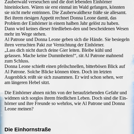
Zauberwald verseuchen und die dort lebenden Einhörner
hineinlocken. Wären sie erst einmal im Wald gefangen, könnten
sie nicht mehr entrinnen. Die Zauberwaldhexe fräße sie allesamt.
Bei ihrem riesigen Appetit rechnet Donna Leone damit, das
Problem der Einhörner in einem halben Jahr gelöst zu haben.
Dann wird keines dieser friedlieben-den und bescheidenen Wesen
mehr im Wege stehen.
Al Patrone und Donna Leone geben sich die Hände. Sie besiegeln
ihren verruchten Pakt zur Vernichtung der Einhörner.
„Lass dich nicht durch deine Gier leiten. Bleibe kühl und
gelassen. Mache keine Dummheiten!“, rät Al Patrone mahnend
zum Schluss.
Donna Leone schießt einen pfeilschnellen, bitterbösen Blick auf
Al Patrone. Solche Blicke können töten. Doch im letzten
Augenblick reißt sie sich zusammen. Er wird schon sehen, wer
am längeren Hebel sitzt.
Die Einhörner ahnen nichts von der heraufziehenden Gefahr und
widmen sich sorglos ihrem friedlichen Leben. Doch sind die Ein-
hörner und ihre Freunde so wehrlos, wie Al Patrone und Donna
Leone meinen?
Die Einhornstraße