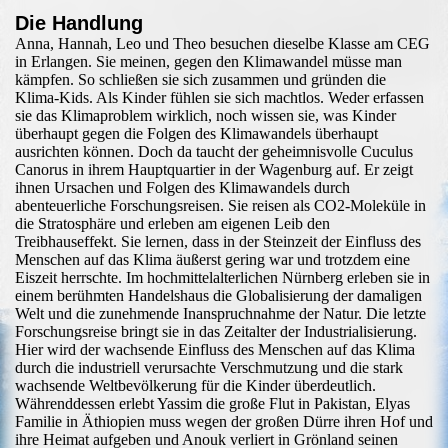
Die Handlung
Anna, Hannah, Leo und Theo besuchen dieselbe Klasse am CEG
in Erlangen. Sie meinen, gegen den Klimawandel müsse man
kämpfen. So schließen sie sich zusammen und gründen die
Klima-Kids. Als Kinder fühlen sie sich machtlos. Weder erfassen
sie das Klimaproblem wirklich, noch wissen sie, was Kinder
überhaupt gegen die Folgen des Klimawandels überhaupt
ausrichten können. Doch da taucht der geheimnisvolle Cuculus
Canorus in ihrem Hauptquartier in der Wagenburg auf. Er zeigt
ihnen Ursachen und Folgen des Klimawandels durch
abenteuerliche Forschungsreisen. Sie reisen als CO2-Moleküle in
die Stratosphäre und erleben am eigenen Leib den
Treibhauseffekt. Sie lernen, dass in der Steinzeit der Einfluss des
Menschen auf das Klima äußerst gering war und trotzdem eine
Eiszeit herrschte. Im hochmittelalterlichen Nürnberg erleben sie in
einem berühmten Handelshaus die Globalisierung der damaligen
Welt und die zunehmende Inanspruchnahme der Natur. Die letzte
Forschungsreise bringt sie in das Zeitalter der Industrialisierung.
Hier wird der wachsende Einfluss des Menschen auf das Klima
durch die industriell verursachte Verschmutzung und die stark
wachsende Weltbevölkerung für die Kinder überdeutlich.
Währenddessen erlebt Yassim die große Flut in Pakistan, Elyas
Familie in Äthiopien muss wegen der großen Dürre ihren Hof und
ihre Heimat aufgeben und Anouk verliert in Grönland seinen