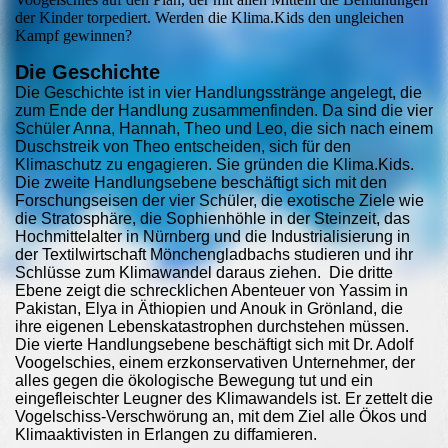
der Kinder torpediert. Werden die Klima.Kids den ungleichen
Kampf gewinnen?
Die Geschichte
Die Geschichte ist in vier Handlungsstränge angelegt, die
zum Ende der Handlung zusammenfinden. Da sind die vier
Schüler Anna, Hannah, Theo und Leo, die sich nach einem
Duschstreik von Theo entscheiden, sich für den
Klimaschutz zu engagieren. Sie gründen die Klima.Kids.
Die zweite Handlungsebene beschäftigt sich mit den
Forschungseisen der vier Schüler, die exotische Ziele wie
die Stratosphäre, die Sophienhöhle in der Steinzeit, das
Hochmittelalter in Nürnberg und die Industrialisierung in
der Textilwirtschaft Mönchengladbachs studieren und ihr
Schlüsse zum Klimawandel daraus ziehen. Die dritte
Ebene zeigt die schrecklichen Abenteuer von Yassim in
Pakistan, Elya in Äthiopien und Anouk in Grönland, die
ihre eigenen Lebenskatastrophen durchstehen müssen.
Die vierte Handlungsebene beschäftigt sich mit Dr. Adolf
Voogelschies, einem erzkonservativen Unternehmer, der
alles gegen die ökologische Bewegung tut und ein
eingefleischter Leugner des Klimawandels ist. Er zettelt die
Vogelschiss-Verschwörung an, mit dem Ziel alle Ökos und
Klimaaktivisten in Erlangen zu diffamieren.