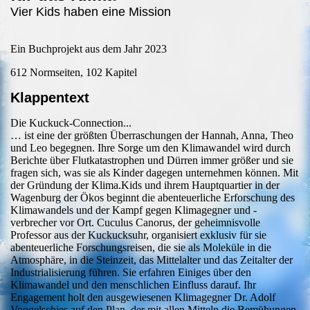
Vier Kids haben eine Mission
Ein Buchprojekt aus dem Jahr 2023
612 Normseiten, 102 Kapitel
Klappentext
Die Kuckuck-Connection...
… ist eine der größten Überraschungen der Hannah, Anna, Theo
und Leo begegnen. Ihre Sorge um den Klimawandel wird durch
Berichte über Flutkatastrophen und Dürren immer größer und sie
fragen sich, was sie als Kinder dagegen unternehmen können. Mit
der Gründung der Klima.Kids und ihrem Hauptquartier in der
Wagenburg der Ökos beginnt die abenteuerliche Erforschung des
Klimawandels und der Kampf gegen Klimagegner und -
verbrecher vor Ort. Cuculus Canorus, der geheimnisvolle
Professor aus der Kuckucksuhr, organisiert exklusiv für sie
abenteuerliche Forschungsreisen, die sie als Moleküle in die
Atmosphäre, in die Steinzeit, das Mittelalter und das Zeitalter der
Industrialisierung führen. Sie erfahren Einiges über den
Klimawandel und den menschlichen Einfluss darauf. Ihr
Engagement holt den ausgewiesenen Klimagegner Dr. Adolf
Voogelschies auf den Plan, der mit allen Mitteln die Bemühungen