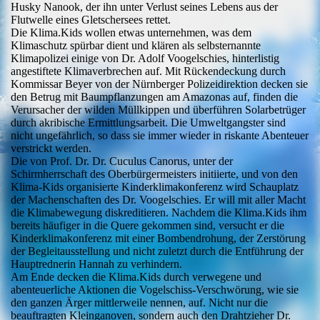
Husky Nanook, der ihn unter Verlust seines Lebens aus der
Flutwelle eines Gletschersees rettet.
Die Klima.Kids wollen etwas unternehmen, was dem
Klimaschutz spürbar dient und klären als selbsternannte
Klimapolizei einige von Dr. Adolf Voogelschies, hinterlistig
angestiftete Klimaverbrechen auf. Mit Rückendeckung durch
Kommissar Beyer von der Nürnberger Polizeidirektion decken sie
den Betrug mit Baumpflanzungen am Amazonas auf, finden die
Verursacher der wilden Müllkippen und überführen Solarbetrüger
durch akribische Ermittlungsarbeit. Die Umweltgangster sind
nicht ungefährlich, so dass sie immer wieder in riskante Abenteuer
verstrickt werden.
Die von Prof. Dr. Dr. Cuculus Canorus, unter der
Schirmherrschaft des Oberbürgermeisters initiierte, und von den
Klima-Kids organisierte Kinderklimakonferenz wird Schauplatz
der Machenschaften des Dr. Voogelschies. Er will mit aller Macht
die Klimabewegung diskreditieren. Nachdem die Klima.Kids ihm
bereits häufiger in die Quere gekommen sind, versucht er die
Kinderklimakonferenz mit einer Bombendrohung, der Zerstörung
der Begleitausstellung und nicht zuletzt durch die Entführung der
Hauptrednerin Hannah zu verhindern.
Am Ende decken die Klima.Kids durch verwegene und
abenteuerliche Aktionen die Vogelschiss-Verschwörung, wie sie
den ganzen Ärger mittlerweile nennen, auf. Nicht nur die
beauftragten Kleinganoven, sondern auch den Drahtzieher Dr.