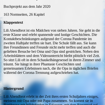
Buchprojekt aus dem Jahr 2020
163 Normseiten, 26 Kapitel
Klappentext
Lili Abendbrot ist ein Mädchen von sieben Jahren. Sie geht in die
erste Klasse und erlebt spannende und lustige Geschichten. Die
Kontaktbeschränkungen aufgrund der Corona Pandemie im
zweiten Halbjahr treffen sie hart. Die Schule fällt aus. Sie kann
ihre Freundinnen und Freunde nicht mehr treffen und auch die
geliebten Besuche bei Oma und Opa sind gestrichen. Neben den
Arbeitsblättern und dem Videounterricht bleibt plötzlich viel Zeit.
So sitzt Lili oft in dem Schaukelhängesessel in ihrem Zimmer und
träumt. Sie hängt in ihrer Phantasie Geschichten und
gemeinsamen Erlebnissen nach, die ihr Opa in täglichen Briefen
während der Corona-Trennung aufgeschrieben hat.
Hintergrund
Lili Abendbrot erlebt in der Zeit ihres ersten Schuljahres einiges,
meistens mit Opa oder mit Papa zusammen. So kommt sie in
Berührung mit Wildpferden in Erlangen, mit dem Riesenrad auf