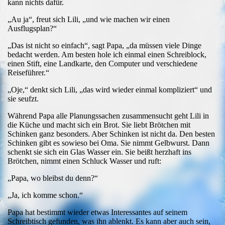
kann nichts dafür.
„Au ja“, freut sich Lili, „und wie machen wir einen
Ausflugsplan?“
„Das ist nicht so einfach“, sagt Papa, „da müssen viele Dinge
bedacht werden. Am besten hole ich einmal einen Schreiblock,
einen Stift, eine Landkarte, den Computer und verschiedene
Reiseführer.“
„Oje,“ denkt sich Lili, „das wird wieder einmal kompliziert“ und
sie seufzt.
Während Papa alle Planungssachen zusammensucht geht Lili in
die Küche und macht sich ein Brot. Sie liebt Brötchen mit
Schinken ganz besonders. Aber Schinken ist nicht da. Den besten
Schinken gibt es sowieso bei Oma. Sie nimmt Gelbwurst. Dann
schenkt sie sich ein Glas Wasser ein. Sie beißt herzhaft ins
Brötchen, nimmt einen Schluck Wasser und ruft:
„Papa, wo bleibst du denn?“
„Ja, ich komme schon.“
Papa hat bestimmt wieder etwas Interessantes auf seinem
Schreibtisch gefunden, was ihn ablenkt. Es kann aber auch sein,