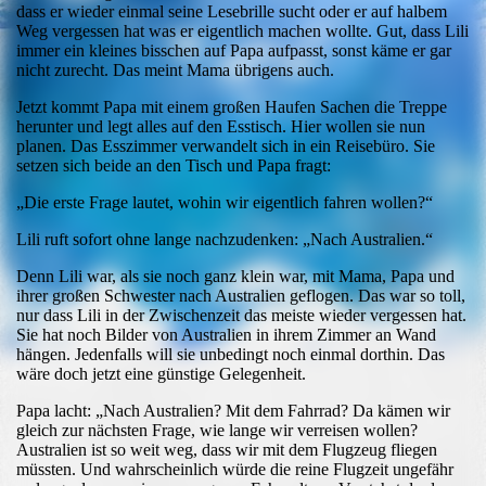
dass er wieder einmal seine Lesebrille sucht oder er auf halbem
Weg vergessen hat was er eigentlich machen wollte. Gut, dass Lili
immer ein kleines bisschen auf Papa aufpasst, sonst käme er gar
nicht zurecht. Das meint Mama übrigens auch.
Jetzt kommt Papa mit einem großen Haufen Sachen die Treppe
herunter und legt alles auf den Esstisch. Hier wollen sie nun
planen. Das Esszimmer verwandelt sich in ein Reisebüro. Sie
setzen sich beide an den Tisch und Papa fragt:
„Die erste Frage lautet, wohin wir eigentlich fahren wollen?“
Lili ruft sofort ohne lange nachzudenken: „Nach Australien.“
Denn Lili war, als sie noch ganz klein war, mit Mama, Papa und
ihrer großen Schwester nach Australien geflogen. Das war so toll,
nur dass Lili in der Zwischenzeit das meiste wieder vergessen hat.
Sie hat noch Bilder von Australien in ihrem Zimmer an Wand
hängen. Jedenfalls will sie unbedingt noch einmal dorthin. Das
wäre doch jetzt eine günstige Gelegenheit.
Papa lacht: „Nach Australien? Mit dem Fahrrad? Da kämen wir
gleich zur nächsten Frage, wie lange wir verreisen wollen?
Australien ist so weit weg, dass wir mit dem Flugzeug fliegen
müssten. Und wahrscheinlich würde die reine Flugzeit ungefähr