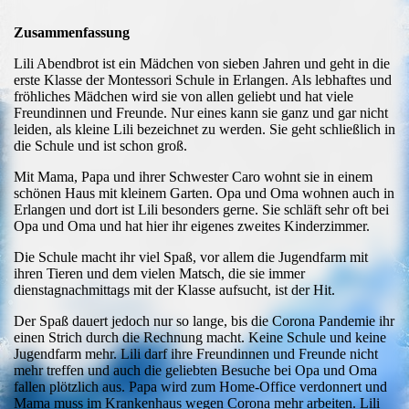
Zusammenfassung
Lili Abendbrot ist ein Mädchen von sieben Jahren und geht in die
erste Klasse der Montessori Schule in Erlangen. Als lebhaftes und
fröhliches Mädchen wird sie von allen geliebt und hat viele
Freundinnen und Freunde. Nur eines kann sie ganz und gar nicht
leiden, als kleine Lili bezeichnet zu werden. Sie geht schließlich in
die Schule und ist schon groß.
Mit Mama, Papa und ihrer Schwester Caro wohnt sie in einem
schönen Haus mit kleinem Garten. Opa und Oma wohnen auch in
Erlangen und dort ist Lili besonders gerne. Sie schläft sehr oft bei
Opa und Oma und hat hier ihr eigenes zweites Kinderzimmer.
Die Schule macht ihr viel Spaß, vor allem die Jugendfarm mit
ihren Tieren und dem vielen Matsch, die sie immer
dienstagnachmittags mit der Klasse aufsucht, ist der Hit.
Der Spaß dauert jedoch nur so lange, bis die Corona Pandemie ihr
einen Strich durch die Rechnung macht. Keine Schule und keine
Jugendfarm mehr. Lili darf ihre Freundinnen und Freunde nicht
mehr treffen und auch die geliebten Besuche bei Opa und Oma
fallen plötzlich aus. Papa wird zum Home-Office verdonnert und
Mama muss im Krankenhaus wegen Corona mehr arbeiten. Lili