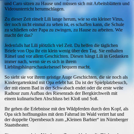
und Caro sitzen zu Hause und müssen sich mit Arbeitsblättern und
Videounterricht herumschlagen.
Zu dieser Zeit rätselt Lili lange herum, wie so ein kleiner Virus,
der noch nicht einmal zu sehen ist, es schaffen kann, die Schule
zu schließen oder Papa zu zwingen, zu Hause zu arbeiten. Wie
macht der das?
Jedenfalls hat Lili plötzlich viel Zeit. Da helfen die täglichen
Briefe von Opa ihr ein klein wenig über den Tag. Sie enthalten
Rätsel und vor allem Geschichten. Diesen hängt Lili in Gedanken
immer nach, wenn sie es sich in ihrem
Lieblingshängeschaukelsessel bequem macht.
So sieht sie vor ihrem geistige Auge Geschichten, die sie noch als
Kindergartenkind mit Opa erlebt hat. Da ist der Spielplatzbesuch,
der mit einem Bad in der Schwabach endet oder die erste weite
Radtour zum Aufbau des Riesenrads der Bergkirchweih mit
einem kulinarischen Abschluss bei Kloß und Soß.
Ihr gehen die Erlebnisse mit den Wildpferden durch den Kopf, als
Opa sich hoffnungslos mit dem Fahrrad im Wald verirrt hat und
der doppelte Opernbesuch zum „Kleinen Barbier“ im Nürnberger
Staatstheater.