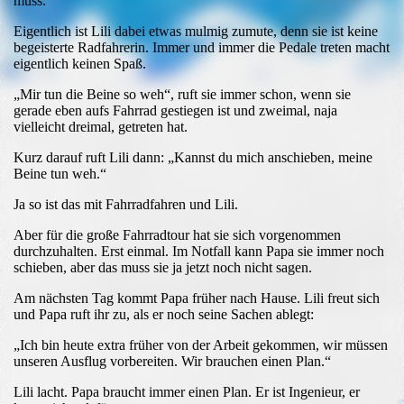
muss.
Eigentlich ist Lili dabei etwas mulmig zumute, denn sie ist keine
begeisterte Radfahrerin. Immer und immer die Pedale treten macht
eigentlich keinen Spaß.
„Mir tun die Beine so weh“, ruft sie immer schon, wenn sie
gerade eben aufs Fahrrad gestiegen ist und zweimal, naja
vielleicht dreimal, getreten hat.
Kurz darauf ruft Lili dann: „Kannst du mich anschieben, meine
Beine tun weh.“
Ja so ist das mit Fahrradfahren und Lili.
Aber für die große Fahrradtour hat sie sich vorgenommen
durchzuhalten. Erst einmal. Im Notfall kann Papa sie immer noch
schieben, aber das muss sie ja jetzt noch nicht sagen.
Am nächsten Tag kommt Papa früher nach Hause. Lili freut sich
und Papa ruft ihr zu, als er noch seine Sachen ablegt:
„Ich bin heute extra früher von der Arbeit gekommen, wir müssen
unseren Ausflug vorbereiten. Wir brauchen einen Plan.“
Lili lacht. Papa braucht immer einen Plan. Er ist Ingenieur, er