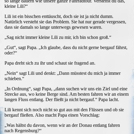
so lange dauern wie unsere ganze Fahrradtour. Verstehst du das,
kleine Lili?“
Lili ist ein bisschen enttäuscht, doch sie ist ja nicht dumm.
Natürlich versteht sie das Problem. Sie hat nur gerade vergessen,
dass sie damals so lange unterwegs gewesen waren.
„Sag nicht immer kleine Lili zu mir, ich bin schon groß.“
„Gut“, sagt Papa. „Ich glaube, dass du nicht gerne bergauf fährst,
oder?“
Papa dreht sich zu ihr und schaut sie fragend an.
„Nein“ sagt Lili und denkt: „Dann müsstest du mich ja immer
schieben.“
„In Ordnung“, sagt Papa, „dann suchen wir uns ein Ziel und eine
Strecke aus, wo keine Berge sind. Am besten fahren wir an einem
langen Fluss entlang. Der fließt ja nicht bergauf.“ Papa lacht.
Lili kennt sich noch nicht so gut aus mit den Flüssen und ob sie
bergauf fließen. Also macht Papa einen Vorschlag:
„Was hältst du davon, wenn wir an der Donau entlang fahren
nach Regensburg?“