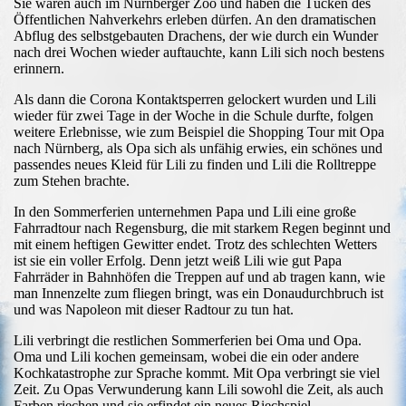
Sie waren auch im Nürnberger Zoo und haben die Tücken des
Öffentlichen Nahverkehrs erleben dürfen. An den dramatischen
Abflug des selbstgebauten Drachens, der wie durch ein Wunder
nach drei Wochen wieder auftauchte, kann Lili sich noch bestens
erinnern.
Als dann die Corona Kontaktsperren gelockert wurden und Lili
wieder für zwei Tage in der Woche in die Schule durfte, folgen
weitere Erlebnisse, wie zum Beispiel die Shopping Tour mit Opa
nach Nürnberg, als Opa sich als unfähig erwies, ein schönes und
passendes neues Kleid für Lili zu finden und Lili die Rolltreppe
zum Stehen brachte.
In den Sommerferien unternehmen Papa und Lili eine große
Fahrradtour nach Regensburg, die mit starkem Regen beginnt und
mit einem heftigen Gewitter endet. Trotz des schlechten Wetters
ist sie ein voller Erfolg. Denn jetzt weiß Lili wie gut Papa
Fahrräder in Bahnhöfen die Treppen auf und ab tragen kann, wie
man Innenzelte zum fliegen bringt, was ein Donaudurchbruch ist
und was Napoleon mit dieser Radtour zu tun hat.
Lili verbringt die restlichen Sommerferien bei Oma und Opa.
Oma und Lili kochen gemeinsam, wobei die ein oder andere
Kochkatastrophe zur Sprache kommt. Mit Opa verbringt sie viel
Zeit. Zu Opas Verwunderung kann Lili sowohl die Zeit, als auch
Farben riechen und sie erfindet ein neues Riechspiel.